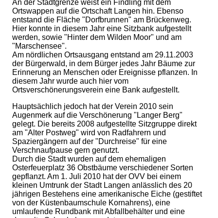
An der Stadtgrenze weist ein Findling mit dem
Ortswappen auf die Ortschaft Langen hin. Ebenso
entstand die Fläche "Dorfbrunnen" am Brückenweg.
Hier konnte in diesem Jahr eine Sitzbank aufgestellt
werden, sowie "Hinter dem Wilden Moor" und am
"Marschensee".
Am nördlichen Ortsausgang entstand am 29.11.2003
der Bürgerwald, in dem Bürger jedes Jahr Bäume zur
Erinnerung an Menschen oder Ereignisse pflanzen. In
diesem Jahr wurde auch hier vom
Ortsverschönerungsverein eine Bank aufgestellt.
Hauptsächlich jedoch hat der Verein 2010 sein
Augenmerk auf die Verschönerung "Langer Berg"
gelegt. Die bereits 2008 aufgestellte Sitzgruppe direkt
am "Alter Postweg" wird von Radfahrern und
Spaziergängern auf der "Durchreise" für eine
Verschnaufpause gern genutzt.
Durch die Stadt wurden auf dem ehemaligen
Osterfeuerplatz 36 Obstbäume verschiedener Sorten
gepflanzt. Am 1. Juli 2010 hat der OVV bei einem
kleinen Umtrunk der Stadt Langen anlässlich des 20
jährigen Bestehens eine amerikanische Eiche (gestiftet
von der Küstenbaumschule Kornahrens), eine
umlaufende Rundbank mit Abfallbehälter und eine