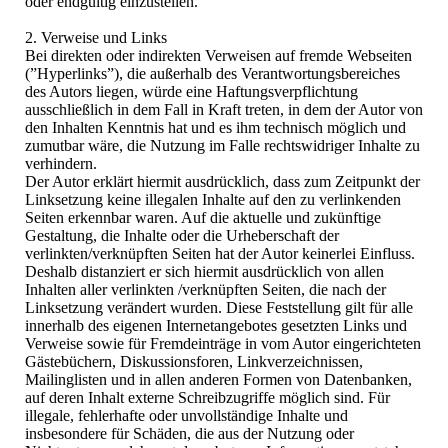
oder endgültig einzustellen.
2. Verweise und Links
Bei direkten oder indirekten Verweisen auf fremde Webseiten
(”Hyperlinks”), die außerhalb des Verantwortungsbereiches
des Autors liegen, würde eine Haftungsverpflichtung
ausschließlich in dem Fall in Kraft treten, in dem der Autor von
den Inhalten Kenntnis hat und es ihm technisch möglich und
zumutbar wäre, die Nutzung im Falle rechtswidriger Inhalte zu
verhindern.
Der Autor erklärt hiermit ausdrücklich, dass zum Zeitpunkt der
Linksetzung keine illegalen Inhalte auf den zu verlinkenden
Seiten erkennbar waren. Auf die aktuelle und zukünftige
Gestaltung, die Inhalte oder die Urheberschaft der
verlinkten/verknüpften Seiten hat der Autor keinerlei Einfluss.
Deshalb distanziert er sich hiermit ausdrücklich von allen
Inhalten aller verlinkten /verknüpften Seiten, die nach der
Linksetzung verändert wurden. Diese Feststellung gilt für alle
innerhalb des eigenen Internetangebotes gesetzten Links und
Verweise sowie für Fremdeinträge in vom Autor eingerichteten
Gästebüchern, Diskussionsforen, Linkverzeichnissen,
Mailinglisten und in allen anderen Formen von Datenbanken,
auf deren Inhalt externe Schreibzugriffe möglich sind. Für
illegale, fehlerhafte oder unvollständige Inhalte und
insbesondere für Schäden, die aus der Nutzung oder